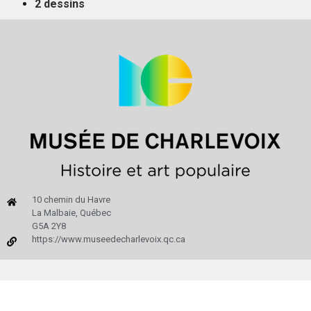
2 dessins
10 chemin du Havre
La Malbaie, Québec
G5A 2Y8
https://www.museedecharlevoix.qc.ca